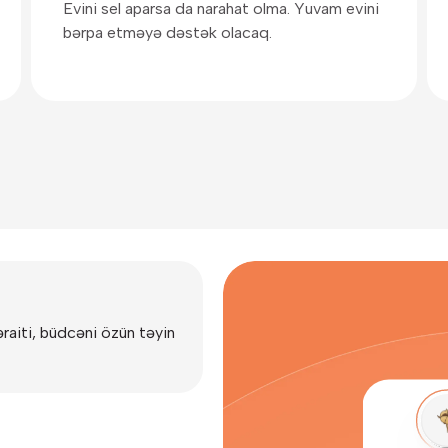
Evini sel aparsa da narahat olma. Yuvam evini
bərpa etməyə dəstək olacaq.
əraiti, büdcəni özün təyin
vinin ünvanını daxil