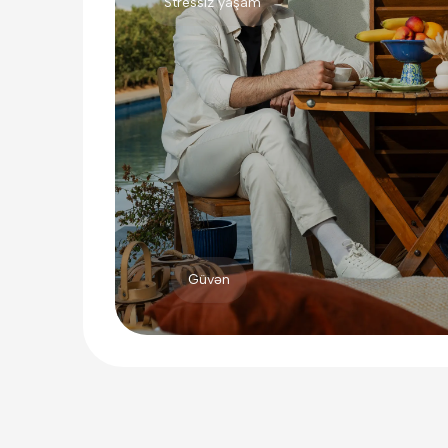
Stressiz yaşam
Güvən