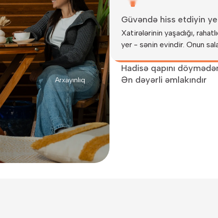
Güvəndə hiss etdiyin ye
Xatirələrinin yaşadığı, raha
yer - sənin evindir. Onun sala
Hadisə qapını döymədən
Ən dəyərli əmlakındır
Həyat sürprizlərlə doludur. B
Arxayınlıq
kim buna hazırlaşmır, amma sə
Kirayə verdiyin ev sənin qa
evinin qayğısına qalmaq ən ağ