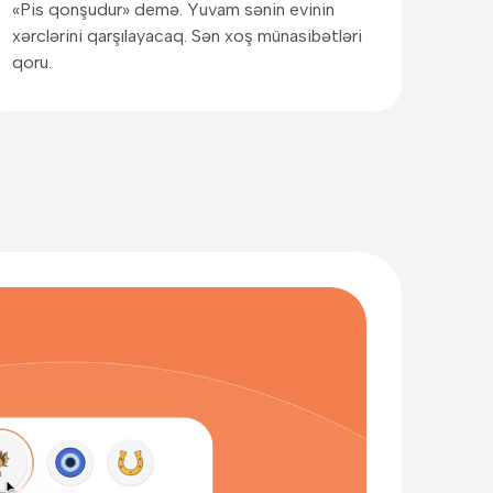
«Pis qonşudur» demə. Yuvam sənin evinin
xərclərini qarşılayacaq. Sən xoş münasibətləri
qoru.