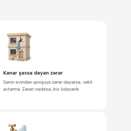
Kənar şəxsə dəyən zərər
Sənin evindən qonşuya zərər dəyərsə, vəkil
axtarma. Zərəri nədirsə, biz ödəyərik.