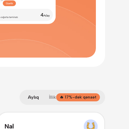
Aylıq
İllik
🔥 17%-dək qənaət
Nal