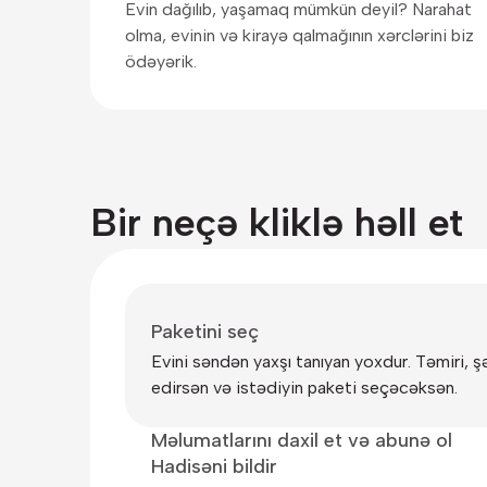
Evin dağılıb, yaşamaq mümkün deyil? Narahat
olma, evinin və kirayə qalmağının xərclərini biz
ödəyərik.
Bir neçə kliklə həll et
Paketini seç
Evini səndən yaxşı tanıyan yoxdur. Təmiri, ş
edirsən və istədiyin paketi seçəcəksən.
Məlumatlarını daxil et və abunə ol
Hadisəni bildir
Aktiv telefon nömrəni, şəxsiyyət vəsiqəni, e