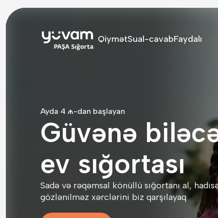
Qiymət
Sual-cavab
Faydalı
₼
Ayda 4
-dan başlayan
Güvənə biləc
ev sığortası
Sadə və rəqəmsal könüllü sığortanı al, hadisə
gözlənilməz xərclərini biz qarşılayaq