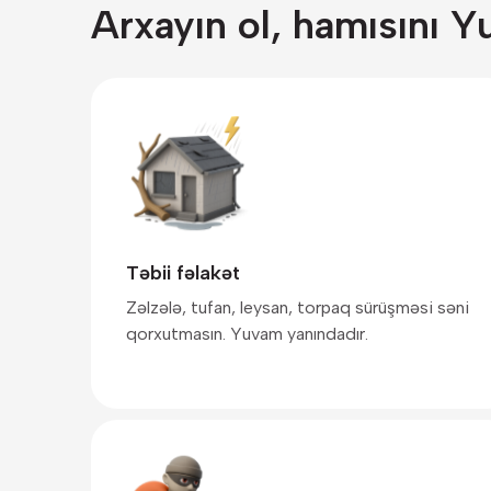
Arxayın ol, hamısını Y
Təbii fəlakət
Zəlzələ, tufan, leysan, torpaq sürüşməsi səni
qorxutmasın. Yuvam yanındadır.