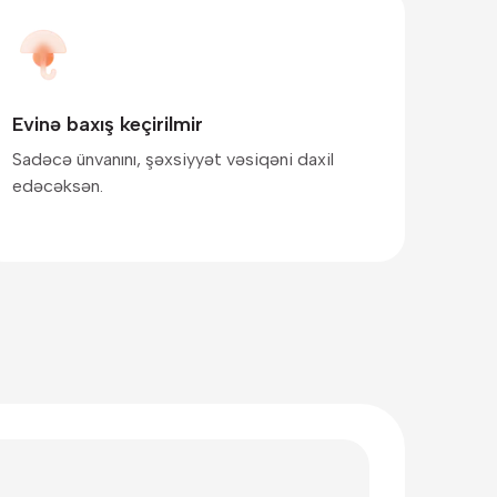
Evinə baxış keçirilmir
Sadəcə ünvanını, şəxsiyyət vəsiqəni daxil
edəcəksən.