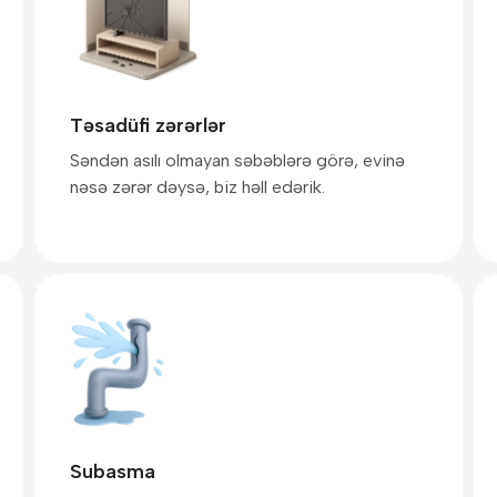
Təsadüfi zərərlər
Səndən asılı olmayan səbəblərə görə, evinə
nəsə zərər dəysə, biz həll edərik.
Subasma