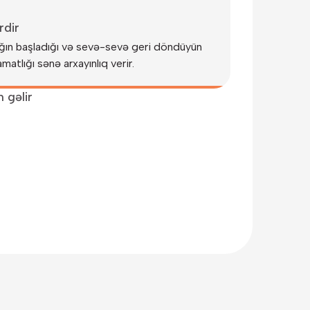
rdir
tlığın başladığı və sevə-sevə geri döndüyün
matlığı sənə arxayınlıq verir.
 gəlir
əzən evi su basır, oğrular «qonaq» gəlir. Heç
n hazır ola bilərsən.
zanc mənbəyindir. Gözlənilməz xərclərə qarşı
ıllı addımdır.