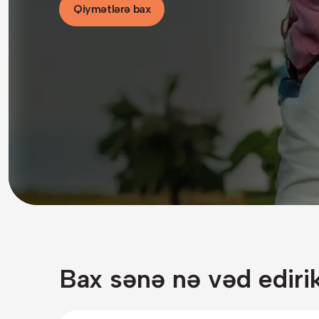
Qiymətlərə bax
Bax sənə nə vəd ediri