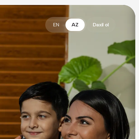
EN
AZ
Daxil ol