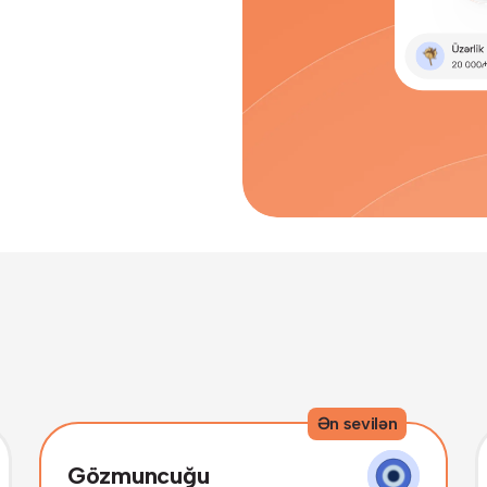
i kabinetində bütün şərait
Ən sevilən
Gözmuncuğu