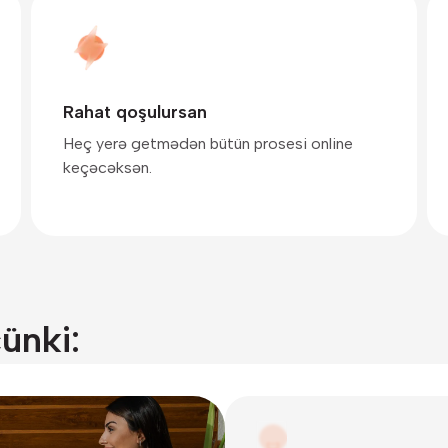
Rahat qoşulursan
Heç yerə getmədən bütün prosesi online
keçəcəksən.
çünki: