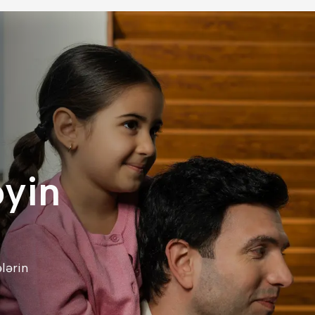
əyin
lərin