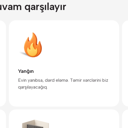
uvam qarşılayır
Yanğın
Evin yanıbsa, dərd eləmə. Təmir xərclərini biz
qarşılayacağıq.