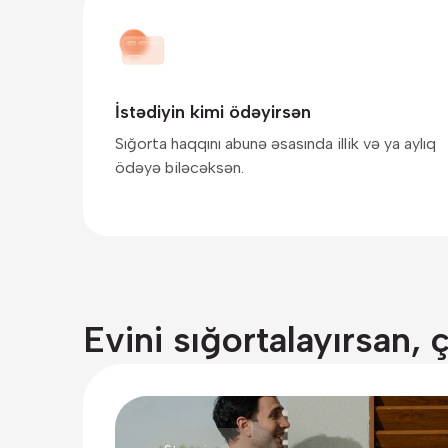
İstədiyin kimi ödəyirsən
Sığorta haqqını abunə əsasında illik və ya aylıq
ödəyə biləcəksən.
Evini sığortalayırsan, 